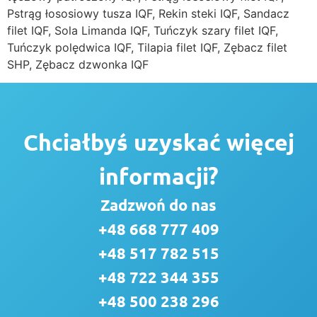
Pstrąg łososiowy tusza IQF, Rekin steki IQF, Sandacz
filet IQF, Sola Limanda IQF, Tuńczyk szary filet IQF,
Tuńczyk polędwica IQF, Tilapia filet IQF, Zębacz filet
SHP, Zębacz dzwonka IQF
Chciałbyś uzyskać więcej
informacji?
Zadzwoń do nas
+48 668 777 409
+48 517 782 515
+48 722 344 355
+48 500 238 296