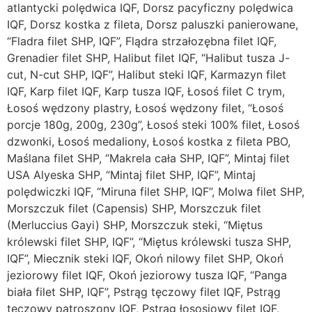
atlantycki polędwica IQF, Dorsz pacyficzny polędwica
IQF, Dorsz kostka z fileta, Dorsz paluszki panierowane,
“Fladra filet SHP, IQF”, Flądra strzałozębna filet IQF,
Grenadier filet SHP, Halibut filet IQF, “Halibut tusza J-
cut, N-cut SHP, IQF”, Halibut steki IQF, Karmazyn filet
IQF, Karp filet IQF, Karp tusza IQF, Łosoś filet C trym,
Łosoś wędzony plastry, Łosoś wędzony filet, “Łosoś
porcje 180g, 200g, 230g”, Łosoś steki 100% filet, Łosoś
dzwonki, Łosoś medaliony, Łosoś kostka z fileta PBO,
Maślana filet SHP, “Makrela cała SHP, IQF”, Mintaj filet
USA Alyeska SHP, “Mintaj filet SHP, IQF”, Mintaj
polędwiczki IQF, “Miruna filet SHP, IQF”, Molwa filet SHP,
Morszczuk filet (Capensis) SHP, Morszczuk filet
(Merluccius Gayi) SHP, Morszczuk steki, “Miętus
królewski filet SHP, IQF”, “Miętus królewski tusza SHP,
IQF”, Miecznik steki IQF, Okoń nilowy filet SHP, Okoń
jeziorowy filet IQF, Okoń jeziorowy tusza IQF, “Panga
biała filet SHP, IQF”, Pstrąg tęczowy filet IQF, Pstrąg
tęczowy patroszony IQF, Pstrąg łososiowy filet IQF,