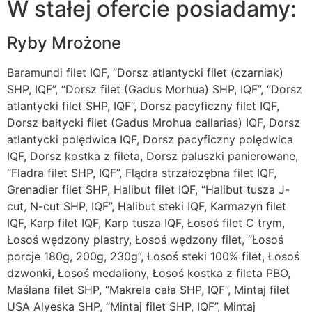
W stałej ofercie posiadamy:
Ryby Mrożone
Baramundi filet IQF, “Dorsz atlantycki filet (czarniak)
SHP, IQF”, “Dorsz filet (Gadus Morhua) SHP, IQF”, “Dorsz
atlantycki filet SHP, IQF”, Dorsz pacyficzny filet IQF,
Dorsz bałtycki filet (Gadus Mrohua callarias) IQF, Dorsz
atlantycki polędwica IQF, Dorsz pacyficzny polędwica
IQF, Dorsz kostka z fileta, Dorsz paluszki panierowane,
“Fladra filet SHP, IQF”, Flądra strzałozębna filet IQF,
Grenadier filet SHP, Halibut filet IQF, “Halibut tusza J-
cut, N-cut SHP, IQF”, Halibut steki IQF, Karmazyn filet
IQF, Karp filet IQF, Karp tusza IQF, Łosoś filet C trym,
Łosoś wędzony plastry, Łosoś wędzony filet, “Łosoś
porcje 180g, 200g, 230g”, Łosoś steki 100% filet, Łosoś
dzwonki, Łosoś medaliony, Łosoś kostka z fileta PBO,
Maślana filet SHP, “Makrela cała SHP, IQF”, Mintaj filet
USA Alyeska SHP, “Mintaj filet SHP, IQF”, Mintaj