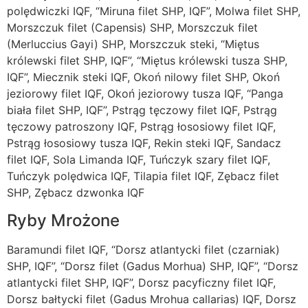
polędwiczki IQF, “Miruna filet SHP, IQF”, Molwa filet SHP,
Morszczuk filet (Capensis) SHP, Morszczuk filet
(Merluccius Gayi) SHP, Morszczuk steki, “Miętus
królewski filet SHP, IQF”, “Miętus królewski tusza SHP,
IQF”, Miecznik steki IQF, Okoń nilowy filet SHP, Okoń
jeziorowy filet IQF, Okoń jeziorowy tusza IQF, “Panga
biała filet SHP, IQF”, Pstrąg tęczowy filet IQF, Pstrąg
tęczowy patroszony IQF, Pstrąg łososiowy filet IQF,
Pstrąg łososiowy tusza IQF, Rekin steki IQF, Sandacz
filet IQF, Sola Limanda IQF, Tuńczyk szary filet IQF,
Tuńczyk polędwica IQF, Tilapia filet IQF, Zębacz filet
SHP, Zębacz dzwonka IQF
Ryby Mrożone
Baramundi filet IQF, “Dorsz atlantycki filet (czarniak)
SHP, IQF”, “Dorsz filet (Gadus Morhua) SHP, IQF”, “Dorsz
atlantycki filet SHP, IQF”, Dorsz pacyficzny filet IQF,
Dorsz bałtycki filet (Gadus Mrohua callarias) IQF, Dorsz