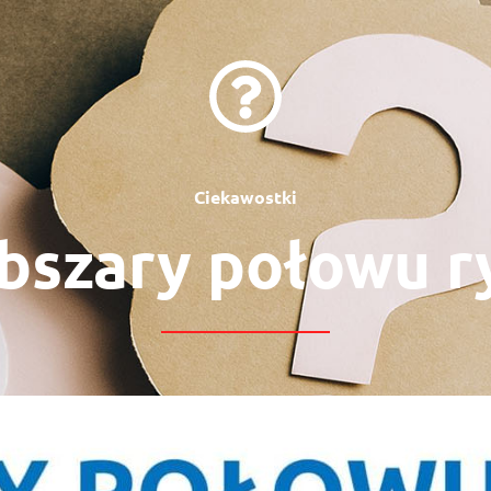
Ciekawostki
bszary połowu r