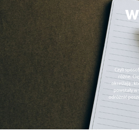
w
Czyli sposo
różne. Cię
określają , k
powstały w w
odróżnić poszc