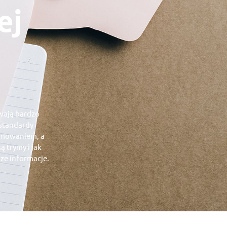
ej
ywają bardzo
e standardy
trymowaniem, a
ą trymy i jak
sze informacje.