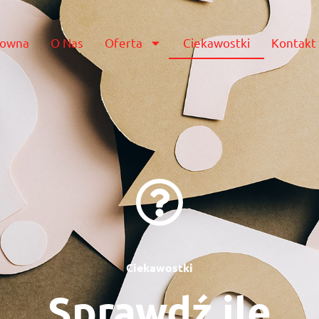
lowna
O Nas
Oferta
Ciekawostki
Kontakt
Ciekawostki
Sprawdź ile