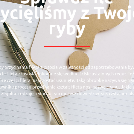
ycięliśmy z Twoj
ryby
by przycinania fileta z łososia w zależności od zapotrzebowania b
cie fileta z łososia dokonuje się według ściśle ustalonych reguł. T
tóre części fileta mają zostać usunięte. Taką obróbkę nazywa się 
yniku procesu przycinania kształt fileta nosi nazwę trymu. Jakie s
zególne rodzaje trymu, o tym możesz dowiedzieć się, czytając dal